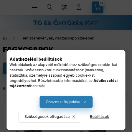
0
Kosárban lévő t
Fém szerelvények, visszacsapó szelepek
FAGYCSAPOK
Adatkezelési beállítások
Weboldalunk az alapvető működéshez szükséges cookie-kat
Szűrés
használ. Szélesebb körű funkcionalitáshoz (marketing,
statisztika, személyre szabás) egyéb cookie-kat
engedélyezhet. Részletesebb információkat az
Adatkezelési
tájékoztató
ban talál.
Összes termék a kategóriában
6
termék
1
6
Összes elfogadása
Szükségesek elfogadása
Beállítások