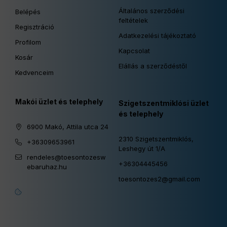
Általános szerződési
Belépés
feltételek
Regisztráció
Adatkezelési tájékoztató
Profilom
Kapcsolat
Kosár
Elállás a szerződéstől
Kedvenceim
Makói üzlet és telephely
Szigetszentmiklósi üzlet
és telephely
6900 Makó, Attila utca 24
2310 Szigetszentmiklós,
+36309653961
Leshegy út 1/A
rendeles@toesontozesw
+36304445456
ebaruhaz.hu
toesontozes2@gmail.com