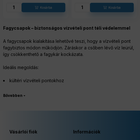
Fagycsapok – biztonságos vízvételi pont téli védelemmel
A fagycsapok kialakítása lehetővé teszi, hogy a vízvételi pont
fagybiztos módon működjön. Záráskor a csőben lévő víz leürül,
így csökkenthető a fagykár kockázata.
Ideális megoldás:
kültéri vízvételi pontokhoz
kerti csapkiállásokhoz
állandó vízellátási pontokhoz
A megfelelő hossz kiválasztása a fagyhatár figyelembevételével
Vásárlói fiók
Információk
történjen.